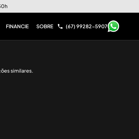
:30h
FINANCIE
SOBRE
(67) 99282-5907
ões similares.