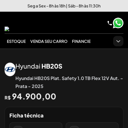
Seg a Sex - 8h às 18h | Sáb - 8h às 11:30h
ESTOQUE
VENDA SEU CARRO
FINANCIE
‹
›
Hyundai
HB20S
Hyundai HB20S Plat. Safety 1.0 TB Flex 12V Aut. -
Prata - 2025
94.900,00
R$
Ficha técnica