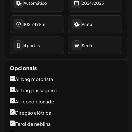
Automático
2024/2025
102.749
km
Prata
4
portas
Sedã
Opcionais
✓
Airbag motorista
✓
Airbag passageiro
✓
Ar-condicionado
✓
Direção elétrica
✓
Farol de neblina