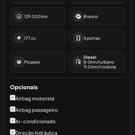
129.000
km
Branco
177
cv
4
portas
Diesel
Picapes
8.0
km/l urbano
11.0
km/l rodovia
Opcionais
✓
Airbag motorista
✓
Airbag passageiro
✓
Ar-condicionado
✓
Direção hidráulica