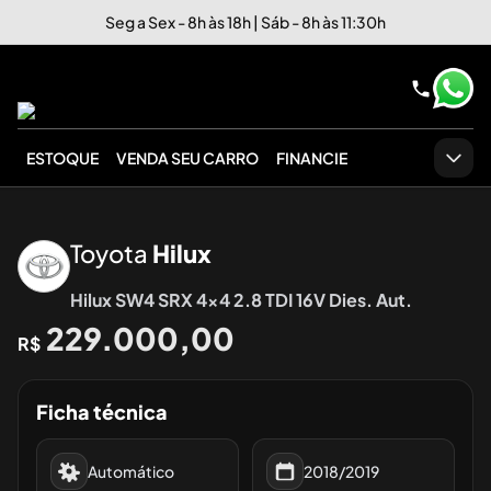
Seg a Sex - 8h às 18h | Sáb - 8h às 11:30h
ESTOQUE
VENDA SEU CARRO
FINANCIE
‹
›
Toyota
Hilux
Hilux SW4 SRX 4x4 2.8 TDI 16V Dies. Aut.
229.000,00
R$
Ficha técnica
Automático
2018/2019