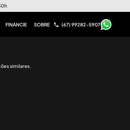
:30h
FINANCIE
SOBRE
(67) 99282-5907
ões similares.