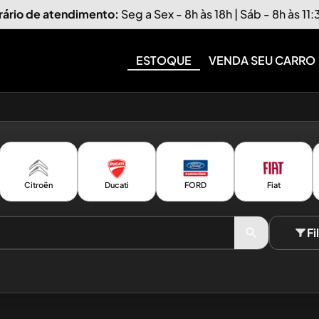
rário de atendimento:
Seg a Sex - 8h às 18h | Sáb - 8h às 11
ESTOQUE
VENDA SEU CARRO
Citroën
Ducati
FORD
Fiat
Fi