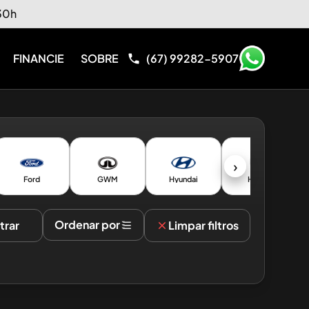
:30h
FINANCIE
SOBRE
(67) 99282-5907
›
Ford
GWM
Hyundai
Honda
Ordenar por
ltrar
Limpar filtros