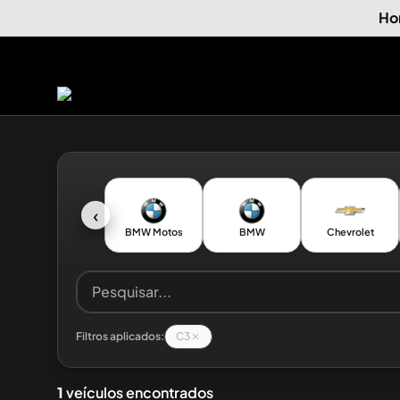
Ho
‹
BMW Motos
BMW
Chevrolet
Filtros aplicados:
C3
1
veículos encontrados