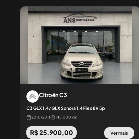
Citroën
C3
C3 GLX 1.4/ GLX Sonora 1.4 Flex 8V 5p
2010
/
2011
145.000 km
R$ 25.900,00
Ver mais